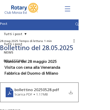
Post
Tutti i post
28 mag 2025
Tempo di lettura: 1 min
Tutti i post
Bollettino del 28.05.2025
NEWS
BOLLETTINO
Riunione del 28 maggio 2025 
Visita con cena alla Veneranda 
Fabbrica del Duomo di Milano
bollettino 20250528
.pdf
Scarica PDF • 1.17MB