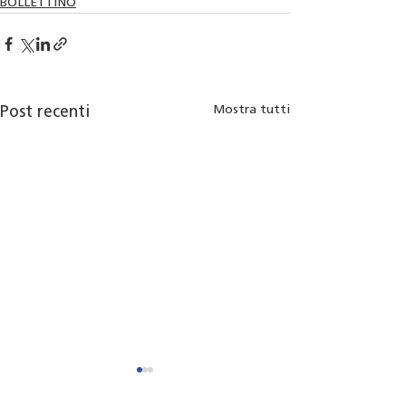
BOLLETTINO
Mostra tutti
Post recenti