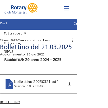
Post
Tutti i post
24 mar 2025
Tempo di lettura: 1 min
Tutti i post
Bollettino del 21.03.2025
NEWS
Aggiornamento:
23 giu 2025
BOLLETTINO
Riunione N. 29 anno 2024 – 2025
bollettino 20250321
.pdf
Scarica PDF • 884KB
BOLLETTINO